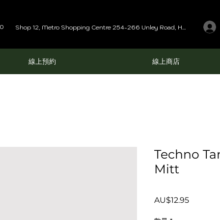
00
Shop 12, Metro Shopping Centre 254-266 Unley Road, Hyde Park SA 5061
線上預約
線上商店
Techno Ta
Mitt
價
AU$12.95
格