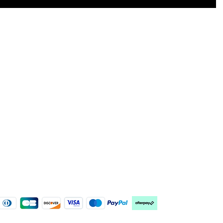
解答
營業時間
週一
： 僅限預約
貨
週二
: 9.30 至 19.30
週三
: 9.30 至17.30
和取消
週四
: 9.30 至19.30
週五
: 9.30 至下午 17.30
策
週六
: 9.30 至17.30*
閉店時間可能有變*
週日和公共假日休息