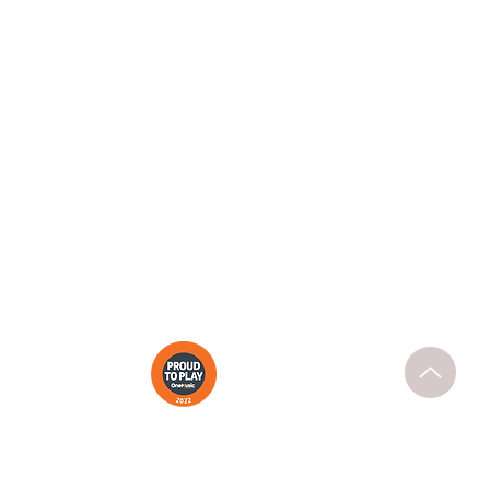
聯絡我們
電話：8373 6300
地址：Shop 12, Metro Shopping
Centre 254-266 Unley Road,
Hyde Park SA 5061
郵箱：
support@purebeautyspa.com.au