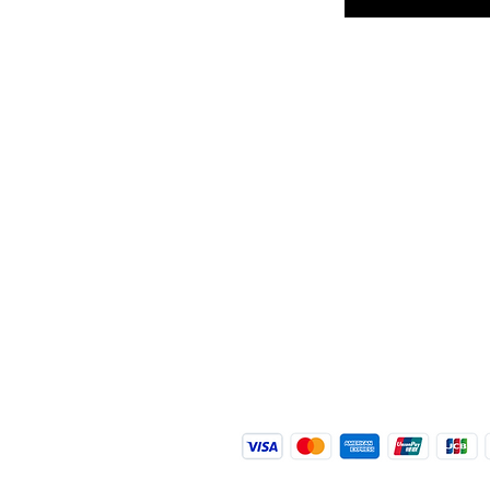
選單
常見問題
首頁
運輸及退
線上預訂
支付方式
禮品券
到達時間
Pure會員項目
學生折扣
關於pure
隱私權政