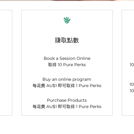
賺取點數
Book a Session Online
取得 10 Pure Perks
1
Buy an online program
10
每花費 AU$1 即可取得 1 Pure Perks
1
Purchase Products
每花費 AU$1 即可取得 1 Pure Perks