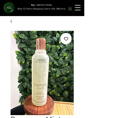
電話 : (08) 8373 6300
Shop 12, Metro Shopping Centre 254-266 Unley Road, Hyde Park SA 5061