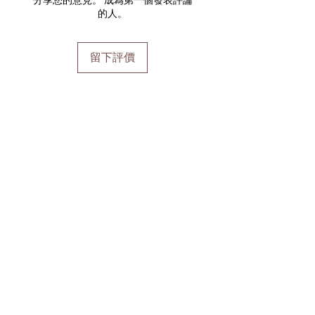
的人。
留下評價
加入會員
加入會員以獲得獨家優惠和折扣
輸入郵箱
加入
首頁
運輸及退貨
線上預訂
支付方式
禮品券
到達時間和取消
Pure會員項目
學生折扣
關於pure
隱私權政策
週一
： 僅限預約