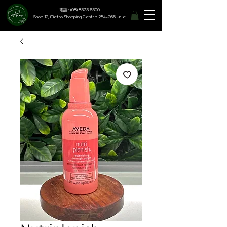
電話 : (08) 8373 6300
Shop 12, Metro Shopping Centre 254-266 Unley Road, Hyde Park SA 5061