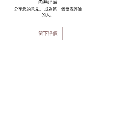
尚無評論
分享您的意見。 成為第一個發表評論
的人。
留下評價
加入會員
加入會員以獲得獨家優惠和折扣
輸入郵箱
加入
首頁
運輸及退貨
線上預訂
支付方式
禮品券
到達時間和取消
Pure會員項目
學生折扣
關於pure
隱私權政策