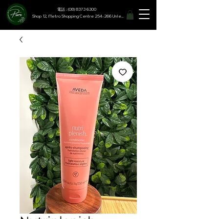
電話 : (08) 8373 6300
Shop 12, Metro Shopping Centre 254-266 Unley Road, Hyde Park SA 5061