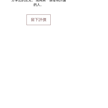
的人。
留下評價
加入會員
加入會員以獲得獨家優惠和折扣
輸入郵箱
加入
首頁
運輸及退貨
線上預訂
支付方式
禮品券
到達時間和取消
Pure會員項目
學生折扣
關於pure
隱私權政策
週一
： 僅限預約