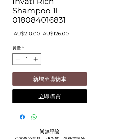
Invati Rich
Shampoo 1L
018084016831
一
促
 AU$210.00 
AU$126.00
般
銷
數量
*
價
價
格
格
新增至購物車
立即購買
尚無評論
分享您的意見。 成為第一個發表評論