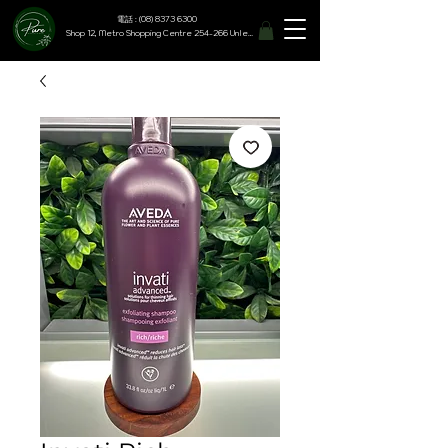
電話 : (08) 8373 6300
Shop 12, Metro Shopping Centre 254-266 Unley Road, Hyde Park SA 5061