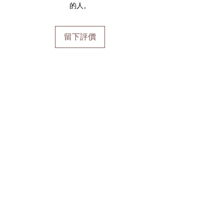
的人。
留下評價
加入會員
加入會員以獲得獨家優惠和折扣
輸入郵箱
加入
首頁
運輸及退貨
線上預訂
支付方式
禮品券
到達時間和取消
Pure會員項目
學生折扣
關於pure
隱私權政策
週一
： 僅限預約