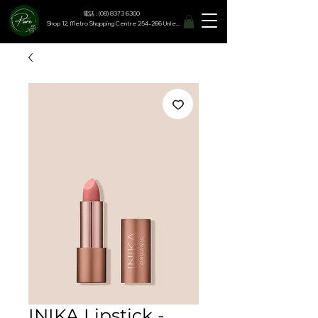
電話 : (08) 8373 6300
Shop 12, Metro Shopping Centre 254-266 Unley Road, Hyde Park SA 5061
INIKA Lipstick -