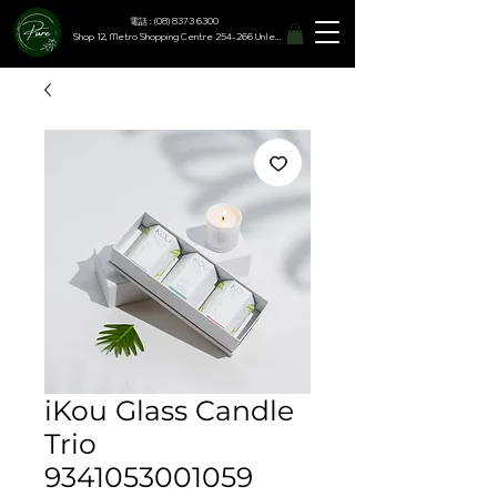
電話 : (08) 8373 6300
Shop 12, Metro Shopping Centre 254-266 Unley Road, Hyde Park SA 5061
iKou Glass Candle
Trio
9341053001059