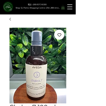
電話 : (08) 8373 6300
Shop 12, Metro Shopping Centre 254-266 Unley Road, Hyde Park SA 5061