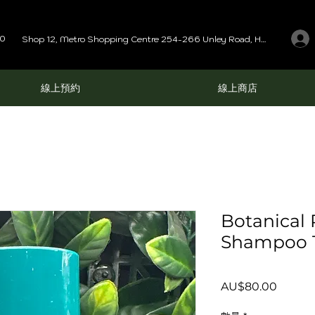
00
Shop 12, Metro Shopping Centre 254-266 Unley Road, Hyde Park SA 5061
線上預約
線上商店
Botanical 
Shampoo 
價
AU$80.00
格