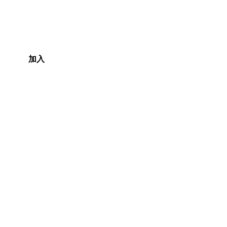
加入
聯絡我們
電話：8373 6300
地址：Shop 12, Metro Shopping
Centre 254-266 Unley Road,
Hyde Park SA 5061
郵箱：