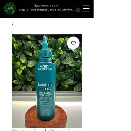
電話 : (08) 8373 6300
Shop 12, Metro Shopping Centre 254-266 Unley Road, Hyde Park SA 5061