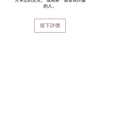
的人。
留下評價
加入會員
加入會員以獲得獨家優惠和折扣
輸入郵箱
加入
首頁
運輸及退貨
線上預訂
支付方式
禮品券
到達時間和取消
Pure會員項目
學生折扣
關於pure
隱私權政策
週一
： 僅限預約