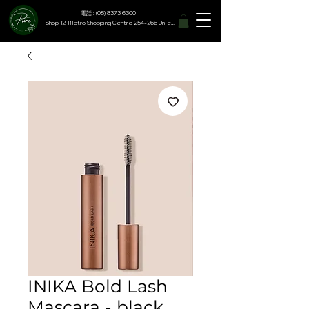
電話 : (08) 8373 6300
Shop 12, Metro Shopping Centre 254-266 Unley Road, Hyde Park SA 5061
INIKA Bold Lash
Mascara - black