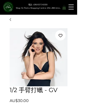
電話 : (08) 8373 6300
Shop 12, Metro Shopping Centre 254-266 Unley Road, Hyde Park SA 5061
1/2 手臂打蠟 - GV
價
AU$30.00
格