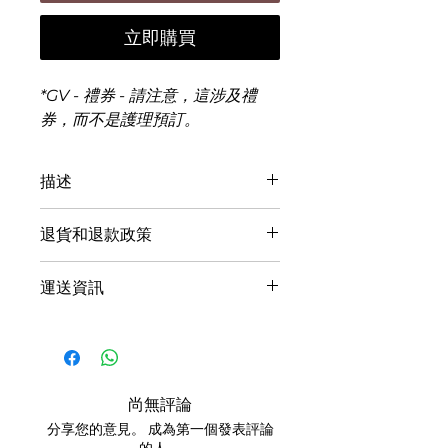
立即購買
*GV - 禮券 - 請注意，這涉及禮
券，而不是護理預訂。
描述
準備好用我們的半臂炫耀完美無瑕
退貨和退款政策
1/2 手臂打蠟
代金券。我們的專業
技術人員確保舒適有效的除毛過
禮券不可退款或兌換現金。
運送資訊
程，讓您的肌膚如天鵝絨般光滑。
若24小時內未出席或取消，禮
不再需要處理刮鬍刀或鬍渣 - 這種
券將失效。
您可以選擇店內取貨或郵寄。
半臂打蠟護理可為您帶來持久的效
請攜帶禮券前往預約。
訂單將在 2-3 個工作天內處
果，讓您更加自信和方便。
如有任何爭議，Pure - The
理。 （不包括週末和假日）
Essence of Nature保留修改
當您的訂單準備好取貨時，我
尚無評論
或中斷服務的權利以及最終決
們將發送一封電子郵件。
分享您的意見。 成為第一個發表評論
定權。
請在店內取貨時攜帶訂單確認
的人。